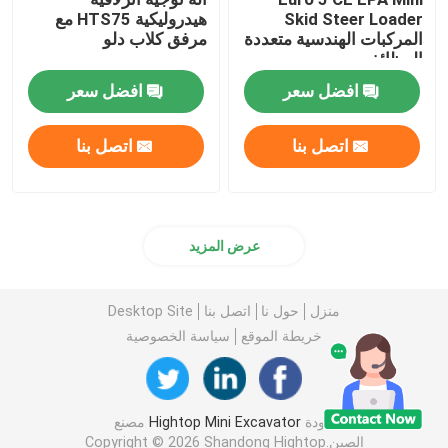
Skid Steer Loader
هيدروليكية HTS75 مع
المركبات الهندسية متعددة
مرفق كلاب دلو
آلة رغوة رذاذ البولي يوريثين
الوظائف
افضل سعر
افضل سعر
آلة رش البوليوريا
اتصل بنا
اتصل بنا
البوليوريا الكيميائية
منصة عمل الرفع
عرض المزيد
آلة كنس الشوارع
منزل
حول نا
اتصل بنا
Desktop Site
خريطة الموقع
سياسة الخصوصية
ملحقات معدات البناء
جودة
Hightop Mini Excavator
مصنع
مادة البولي يوريثين الكيميائية
الصين.Copyright © 2026 Shandong Hightop