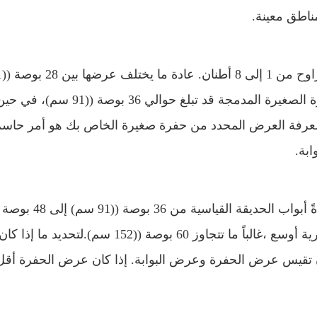
ناطق معينة.
تتوفر الحفارات الم
سم) و 60 بوصة ((152 سم). على سبيل المثال،الحفرة الصغيرة المدمجة قد تبلغ حوالي 36 ب
ن أن تقترب من 60 بوصة. لذلك،معرفة العرض المحدد من حفرة صغيرة الخاص بك هو أمر حاس
بة.
تتوفر البوابات أيضًا بأحجام مختلفة ، حيث تتراوح عادةً أبواب الحديقة القياسية من 36 بوصة ((91 سم) إلى 48 بوصة
((122 سم) في العرض. يمكن أن تكون البوابات التجارية أوسع ،غالباً ما تتجاوز 60 بوصة ((152 سم).لتحديد ما إذا كا
 تقيس عرض الحفرة وعرض البوابة. إذا كان عرض الحفرة أق