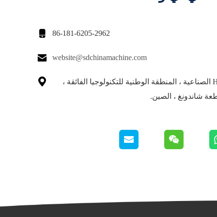

86-181-6205-2962

website@sdchinamachine.com

حديقة Huoju الصناعية ، المنطقة الوطنية للتكنولوجيا الفائقة ،
طعة شاندونغ ، الصين.