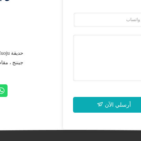
جيننج ، مقا
أرسلي الآن