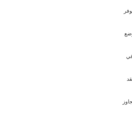
وفر
وضع
في
قد
جاوز