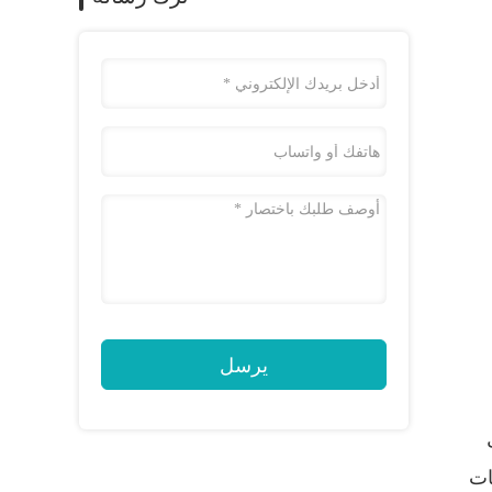
يرسل
ات