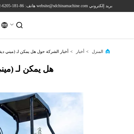
بريد إلكتروني website@sdchinamachine.com
هاتف: 86-181-6205-2962


المنزل
>
أخبار
>
أخبار الشركة حول هل يمكن لـ (ميني ديفر
هل يمكن لـ (ميني