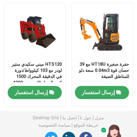
جولة في المعمل
ضبط الجودة
اتصل بنا
حفرة صغيرة HT18U مع 39
HTS120 ميني سكيدي ستير
حصان قوة 0.04m3 سعة دلو
لودر مع 103 كيلوواط/دورة
أخبار
للمناطق الضيقة
في الدقيقة المحرك 1500
كجم الحمل الاسمي و 4290
مم
إرسال استفسار
إرسال استفسار
طلب اقتباس
Hightop Mini Excavator
منزل
حول نا
اتصل بنا
Desktop Site
خريطة الموقع
سياسة الخصوصية
حفر هيدروليكي صغير