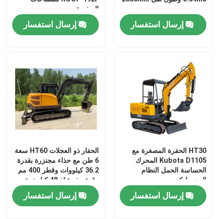
الصغيرة
إرسال استفسار
إرسال استفسار
HT30 الحفرة المصغرة مع
الحفار ذو العجلات HT60 سعة
منزل
Kubota D1105 المحرك
6 طن مع حذاء مجنزرة بقدرة
الحساسة الحمل النظام
36.2 كيلووات وقطر 400 مم
الهيدروليكي
وقوة حفر تبلغ 48 كيلو نيوتن
المنتجات
إرسال استفسار
إرسال استفسار
حول بنا