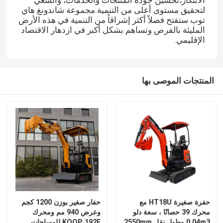
لتحقيق مستوى أعلى من التنمية.مجموعة شاندونغ هاي
توب ستفتح فصلاً أكثر إشراقاً من التنمية في هذه الأرض
المليئة بالفرص وتساهم بشكل أكبر في ازدهار الاقتصاد
الإقليمي.
المنتجات الموصى بها
حفرة صغيرة HT18U مع
حفار صغير بوزن 1200 كجم
محرك 39 حصانًا ، سعة دلو
وعرض 940 مم ومحرك
0.04m3 وطول نقل 2550mm
KOOP 192F للمساحات