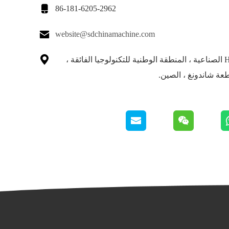

86-181-6205-2962

website@sdchinamachine.com

حديقة Huoju الصناعية ، المنطقة الوطنية للتكنولوجيا الفائقة ،
طعة شاندونغ ، الصين.