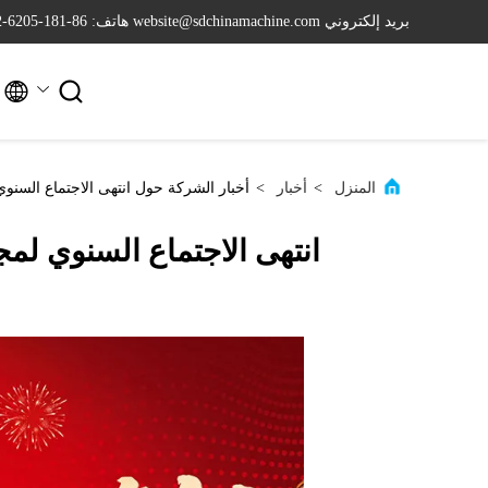
بريد إلكتروني website@sdchinamachine.com
هاتف: 86-181-6205-2962


المنزل
>
أخبار
>
أخبار الشركة حول انتهى الاجتماع السنوي لمجموع
انتهى الاجتماع السنوي لمجموعة ا