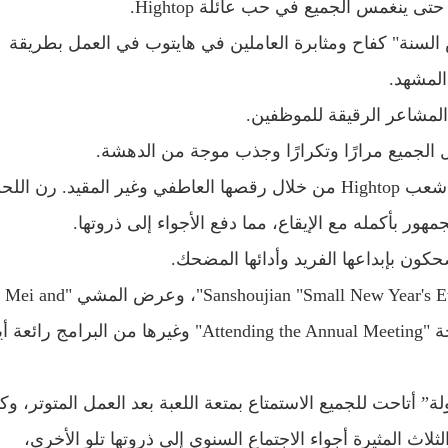
سنة" كفاح ومثابرة العاملين في هايتوب في العمل بطريقة
المشهد.
 الجميع مرارًا وتكرارًا وجذب موجة من الدهشة.
أظهرت الرقصة اللاتينية "قرار التنفس" حيوية وأناقة شعب Hightop من خلال رقصها العاطفي وغير المقيد. رن ال
كان الأداء المتغير للوجه، "Dance Crosstalk"، وjian "Small New Year's Eve 2.0
Co"، ورقصة الدمية "Froggy Froggy"، وعرض الدبلجة "Attending the Annual Meeting" وغيرها من البرامج
ة” أتاحت للجميع الاستمتاع بمتعة اللعبة بعد العمل المتوتر، وك
اث المثيرة أجواء الاجتماع السنوي إلى ذروتها تلو الأخرى،