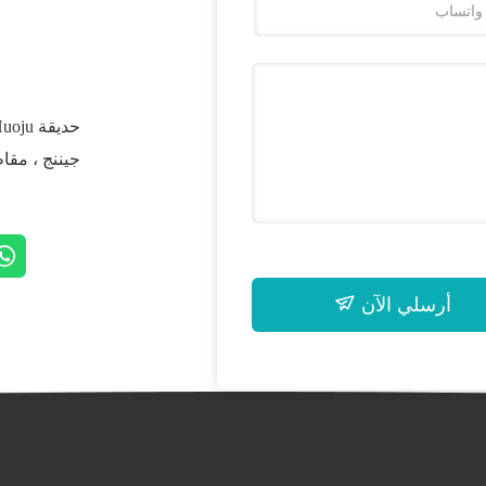
جيننج ، مقا
أرسلي الآن