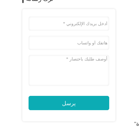
يرسل
ديدة"