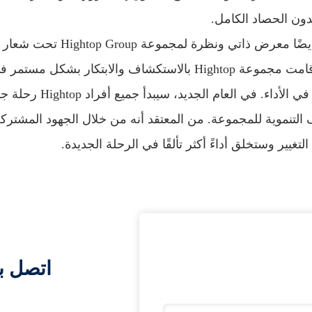
ن الحصاد الكامل.
هذا الاجتماع السنوي ليس مجرد وليمة بهيجة، ولكنه أيضًا معرض ذاتي ونظرة لمجموعة Hightop Group تحت شعار
"التغيير والاختراق، رحلة جديدة". في العام الماضي، قامت مجموعة Hightop بالاستكشاف والابتكار بشكل مستم
المنافسة في السوق، وحققت خطوة كبيرة في النمو في الأداء. في العام الجديد
 التنموية للمجموعة. من المعتقد أنه من خلال الجهود المشترك
اتصل ب