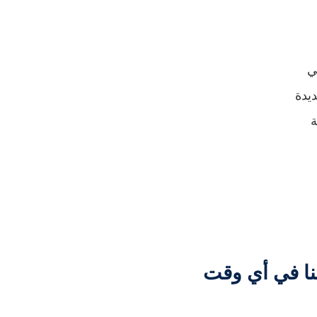
ر في
، سيبدأ جميع أفراد Hightop رحلة جديدة
ة
نا في أي وقت