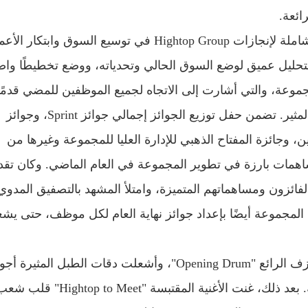
ائعة.
قام المدير العام لمجموعة Hightop Group بمراجعة شاملة لإنجازات Hightop Group في توسيع السوق وابتكار
تحليل عميق لوضع السوق الحالي وتحدياته، ووضع تخطيطًا واضح
جموعة، والتي أشارت إلى الاتجاه لجميع الموظفين للمضي قدمًا
وبعد كلمة المدير العام تم افتتاح حفل ​​توزيع الجوائز المثير. تضمن حفل توزيع الجوائز إجمالي جوائز Sprint، وجوائز
، وجائزة المفتاح الذهبي للإدارة العليا للمجموعة وغيرها من
ساهمات بارزة في تطوير المجموعة في العام الماضي. وكان تقد
 الفائزون ومساهماتهم المتميزة، وامتلأ المشهد بالتصفيق المدوي
ت المجموعة أيضًا بإعداد جوائز نهاية العام لكل موظف، حتى يشع
مع حلول الليل، افتتح حفل ​​Hightop Group Gala بالعزف الرائع "Opening Drum"، وأشعلت دقات الطبل المثيرة 
المشهد على الفور وأضفت نغمة دافئة للحدث بأكمله. بعد ذلك، غنت الأغنية المقتبسة "Hightop to Meet" ق