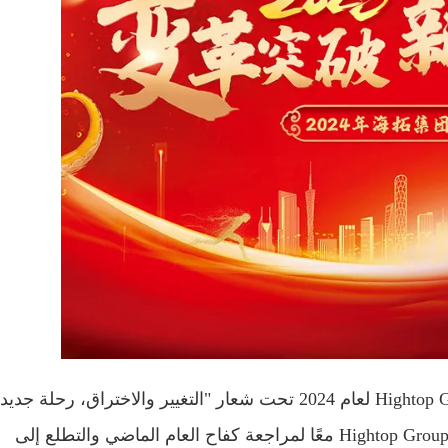
بالأمس، انتهى حفل الاجتماع السنوي لمجموعة Hightop Group لعام 2024 تحت شعار "التغيير والاختراق، رحلة ج
بنجاح في فندق Wanda Jiahua. اجتمع جميع موظفي Hightop Group معًا لمراجعة كفاح العام الماضي والتطلع إلى