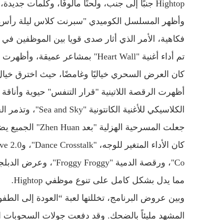
Hightop جنبًا إلى جنب، ولحنًا مألوفًا، وكلمات جديدة، حتى ينغمس الجميع في حب عائلة Hightop.
وأظهر المسلسل الكوميدي "سبرنت كلاس ليلة رأس ال
فكاهية، الأمر الذي أثار صدى قويا بين الموظفين في 
تم أداء أغنية "Heart Wall" بمشاعر عميقة، وأظهرت المشاعر الرقيقة للموظفين.
كان العرض السحري خياليًا وغامضًا، حيث اخترق خيال
الكلاسيكي للأغنية الكانتونية "Sea and Sky"، وتذمر الجمهور بأكمله مع الإيقاع، مما دفع الأجواء إلى ذروتها.
جعلت المسرحية الهزلية "بعد Zhen Huan" الجميع يضحكون بإبداعها الفريد وأدائها المضحك.
مما يدل بشكل كامل على تنوع موظفي Hightop.
وبين عروض البرنامج، تخللتها لعبة “العودة إلى الطفول
المشهد مليئاً بالضحك. وقد دفعت جولات السحوبات الثل