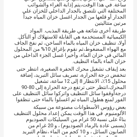
ساعة. في هذا الوقت،يتم إذابة الغراء والشوائب
المختلفة التي تلتصق بالجدار الداخلي للخزان على
الجدار أو قلعها من الجدار.اغسل خزان المياه جيداً
مرتين متتاليتين
طريقة أخرى شائعة هي طريقة المذيب. المواد
الكيميائية المستخدمة هي القابلة للاستهلاك أو التآكل.
أولا، تنظيف خزان المياه بالماء الساخن، ثم نفخ الجاف
مع الهواء المضغوط،ثم نقوم بإغراق 10% من المحلول
المائي في خزان الماء، وأخيرا غسل الجزء الداخلي من
خزان الماء بالماء النظيف.
بعد إيقاف تشغيل محرك الحفرة الصغيرة، انتظر حتى
تنخفض درجة الحرارة، تصريف سائل التبريد، إضافة
محلول 15٪، الانتظار 8 إلى 12 ساعة، تشغيل
المحرك،انتظر حتى ترتفع درجة الحرارة إلى 80-90
درجةأوقفوا سائل التنظيف واتركوا سائل التنظيف على
الفور لمنع هطول المياه ثم اغسلوا بالماء حتى تنظفوا
بعض رؤوس الأسطوانات مصنوعة من سبيكة
الألومنيوم. في هذا الوقت يمكن إعداد محلول التنظيف
بناءً على نسبة 50 غرام من السيليكات الصوديوم
(يسمى عادة بالرماد الصوديوم) ، و 20 غرام من
الصابون السائل ، و 10 كجم من الماء ،نظام التبريد