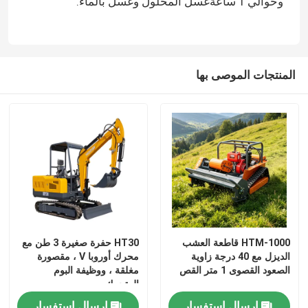
وحوالي 1 ساعةغسل المحلول وغسل بالماء.
المنتجات الموصى بها
منزل
HTM-1000 قاطعة العشب
HT30 حفرة صغيرة 3 طن مع
الديزل مع 40 درجة زاوية
محرك أوروبا V ، مقصورة
المنتجات
الصعود القصوى 1 متر القص
مغلقة ، ووظيفة البوم
المتحرك
حول بنا
إرسال استفسار
إرسال استفسار