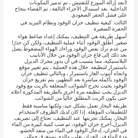
3بعد إزالة الموزع للتفتيش ، تم تدمير المكونات
الداخلية. بعد استبدال الأجزاء التالفة ، تم القضاء بنجاح
على فشل الحفر الصعودي.
الثالث: كيفية تنظيف خزان الوقود ونظام التبريد في
الحفرة الصغيرة
أسهل طريقة هي التنظيف، يمكنك إعداد ضاغط هواء
صغير. أطلق الوقود أثناء عملية التنظيف، ولكن كن حذرًا
من عدم ترك بعض الوقود وراءك.الهواء المضغوط يصل
بعد ذلك إلى قاع خزان الوقود من خلال الأنابيب
البلاستيكية، مما يتسبب في أن يدور محرك الديزل
باستمرار لتنظيفه. خلال هذه العملية ، يتم تغيير موقع
واتجاه أنبوب الغاز باستمرار ، وبالتالي تنظيف خزان
الوقود بأكمله.مباشرة بعد التطهير، يتم تفريغ خزان
الوقود بحيث تخرج الشوائب المتعلقة بالزيت مع وقود
الديزل.يجب تنظيفه مرة أخرى بالطريقة المذكورة أعلاه
حتى يكون الزيت المطلق خالياً من الشوائب.
طريقة البخار تعمل بشكل جيد، ولكنها مناسبة فقط
للتطبيقات المؤهلة. إذا كان لديك الظروف لاستخدام
البخار، يمكنك تجربتها. عند التنظيف، تحتاج إلى تصريف
الديزل،أخرج خزان الوقود، ثم صب كمية كبيرة من الماء
في الخزان، إدخال الوقود في الماء من منفذ الحشو،
ودع الماء في الخزان يغلي، والذي يستغرق حوالي