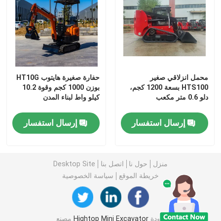
حفارة هيدروليكية صغيرة
حفارة مجنزرة صغيرة
محمل انزلاقي صغير
حفارة صغيرة هايتوب HT10G
HTS100 بسعة 1200 كجم،
بوزن 1000 كجم وقوة 10.2
جرافة انزلاقية صغيرة
دلو 0.6 متر مكعب
كيلو واط لبناء المدن
جرافة صغيرة
إرسال استفسار
إرسال استفسار
جزازة العشب الأوتوماتيكية الكهربائية
منزل
حول نا
اتصل بنا
Desktop Site
خريطة الموقع
سياسة الخصوصية
شاحنة قلابة صغيرة مجنزرة
جرار مزرعة الزراعة
جودة
Hightop Mini Excavator
مصنع