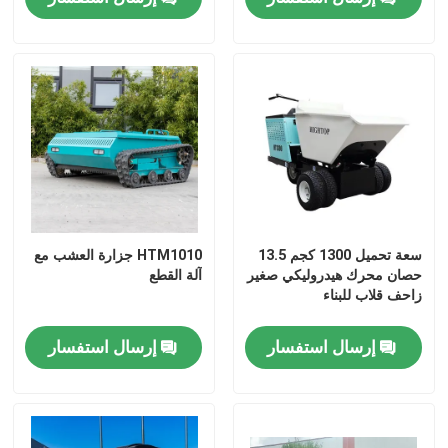
جولة في المعمل
ضبط الجودة
اتصل بنا
أخبار
سعة تحميل 1300 كجم 13.5
HTM1010 جزارة العشب مع
حصان محرك هيدروليكي صغير
آلة القطع
زاحف قلاب للبناء
طلب اقتباس
إرسال استفسار
إرسال استفسار
Hightop Mini Excavator
حفر هيدروليكي صغير