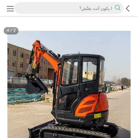
4
/
2