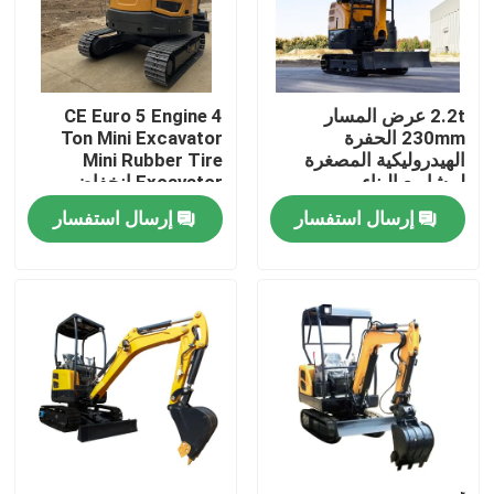
جولة في المعمل
2.2t عرض المسار
CE Euro 5 Engine 4
ضبط الجودة
230mm الحفرة
Ton Mini Excavator
الهيدروليكية المصغرة
Mini Rubber Tire
لمشاريع البناء
Excavator انخفاض
اتصل بنا
الاستهلاك
إرسال استفسار
إرسال استفسار
أخبار
طلب اقتباس
Hightop Mini Excavator
حفر هيدروليكي صغير