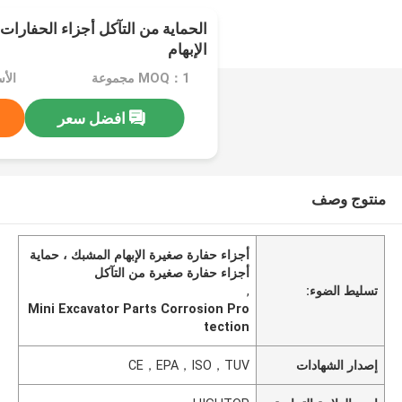
الحماية من التآكل أجزاء الحفارات 
الإبهام
MOQ：1 مجموعة
الأسعا
افضل سعر
منتوج وصف
أجزاء حفارة صغيرة الإبهام المشبك ، حماية
أجزاء حفارة صغيرة من التآكل
تسليط الضوء:
,
Mini Excavator Parts Corrosion Pro
tection
إصدار الشهادات
CE，EPA，ISO，TUV