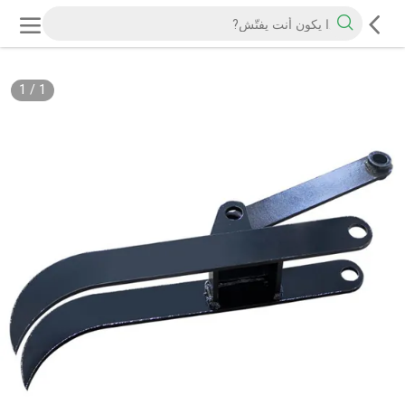
1
/
1