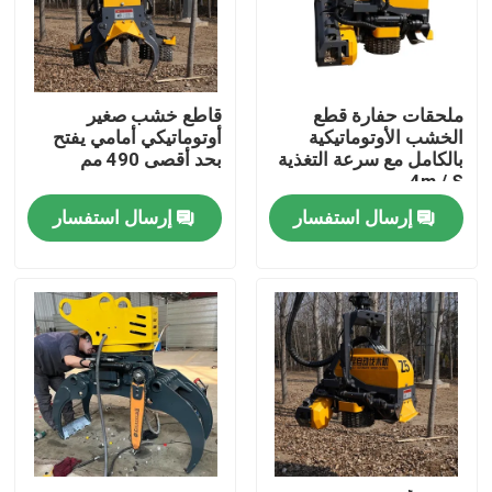
جولة في المعمل
ملحقات حفارة قطع
قاطع خشب صغير
ضبط الجودة
الخشب الأوتوماتيكية
أوتوماتيكي أمامي يفتح
بالكامل مع سرعة التغذية
بحد أقصى 490 مم
4m / S.
اتصل بنا
إرسال استفسار
إرسال استفسار
أخبار
طلب اقتباس
Hightop Mini Excavator
حفر هيدروليكي صغير