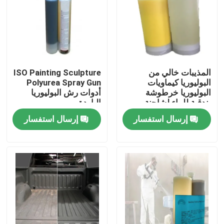
جولة في المعمل
ضبط الجودة
المذيبات خالي من
ISO Painting Sculpture
البوليوريا كيماويات
Polyurea Spray Gun
اتصل بنا
البوليوريا خرطوشة
أدوات رش البوليوريا
بندقية للماء لشاحنة
الباردة
إرسال استفسار
إرسال استفسار
أخبار
طلب اقتباس
Hightop Mini Excavator
حفر هيدروليكي صغير