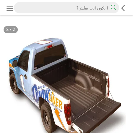
2
/
2