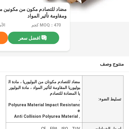
مضاد للتصادم مكون من مكونين من 
ومقاومة تأثير المواد
MOQ：470 كجم
الأسعا
افضل سعر
منتوج وصف
مضاد للتصادم مكونان من البوليوريا ، مادة ال
بوليوريا المقاومة لتأثير المواد ، مادة البوليور
يا المضادة للتصادم
تسليط الضوء:
,
Polyurea Material Impact Resistanc
e
Anti Collision Polyurea Material
,
إصدار الشهادات
CE，EPA，ISO，TUV