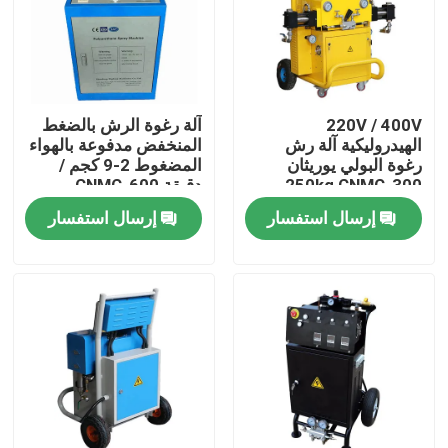
جولة في المعمل
ضبط الجودة
220V / 400V
آلة رغوة الرش بالضغط
الهيدروليكية آلة رش
المنخفض مدفوعة بالهواء
رغوة البولي يوريثان
المضغوط 2-9 كجم /
اتصل بنا
250kg CNMC-300
دقيقة CNMC-600
إرسال استفسار
إرسال استفسار
أخبار
طلب اقتباس
Hightop Mini Excavator
حفر هيدروليكي صغير