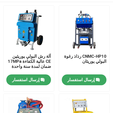
CNMC-HP10 رذاذ رغوة
آلة رش البولي يوريثين
البولي يوريثان
CE عالية الكفاءة 17MPa
ضمان لمدة سنة واحدة
منزل
إرسال استفسار
إرسال استفسار
المنتجات
حول بنا