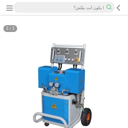
2
/
2