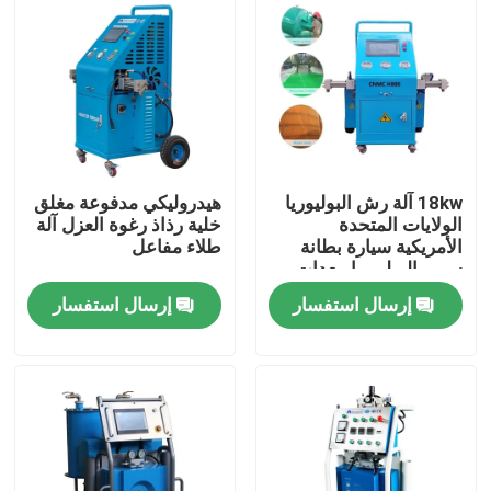
جولة في المعمل
ضبط الجودة
اتصل بنا
18kw آلة رش البوليوريا
هيدروليكي مدفوعة مغلق
الولايات المتحدة
خلية رذاذ رغوة العزل آلة
الأمريكية سيارة بطانة
طلاء مفاعل
سرير البوليوريا معدات
أخبار
طلاء H800
إرسال استفسار
إرسال استفسار
طلب اقتباس
Hightop Mini Excavator
حفر هيدروليكي صغير