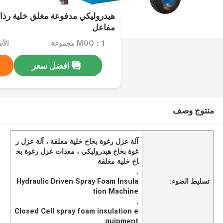
هيدروليكي مدفوعة مغلق خلية رذاذ
مفاعل
MOQ：1 مجموعة
الأسعا
افضل سعر
منتوج وصف
آلة عزل رغوة بخاخ خلية مغلقة ، آلة عزل ر
غوة بخاخ هيدروليكي ، معدات عزل رغوة بخ
اخ خلية مغلقة
,
تسليط الضوء:
Hydraulic Driven Spray Foam Insula
tion Machine
,
Closed Cell spray foam insulation e
quipment