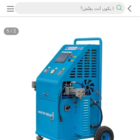
5
/
2