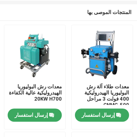
المنتجات الموصى بها
معدات طلاء آلة رش
معدات رش البوليوريا
البوليوريا الهيدروليكية
الهيدروليكية عالية الكفاءة
منزل
400 فولت 3 مراحل
20KW H700
CNMC-500
إرسال استفسار
إرسال استفسار
المنتجات
حول بنا