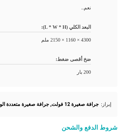
نعم..
البعد الكلي (L * W * H):
4300 × 1160 × 2150 ملم
ضخ أقصى ضغط:
200 بار
جرافة صغيرة 12 فولت
,
جرافة صغيرة متعددة ال
إبراز:
شروط الدفع والشحن