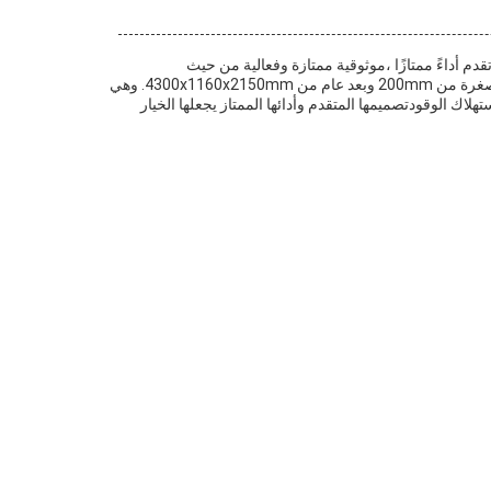
 أداءً ممتازًا ،موثوقية ممتازة وفعالية من حيث
التكلفةالمُحمّل مجهز بمحرك عجلة مستقل، ومضخة نظام البستون ذات التنقل المتغير، وارتفاع القمامة القصوى 2167 ملم.لديها مسافة أرضية مصغرة من 200mm وبعد عام من 4300x1160x2150mm. وهي
ك الوقودتصميمها المتقدم وأدائها الممتاز يجعلها الخيار