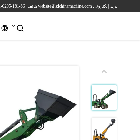
بريد إلكتروني website@sdchinamachine.com
هاتف: 86-181-6205-2962

