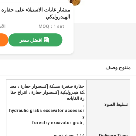
منشار غابات الاستيلاء على حفار
الهيدروليكي
MOQ：1 set
الأسعا
افضل سعر
منتوج وصف
حفارة صغيرة مسكة إكسسوار حفارة ، مس
كة هيدروليكية إكسسوار حفارة ، انتزاع حفا
رة الغابات
تسليط الضوء:
,
hydraulic grabs excavator accessor
y
forestry excavator grab
,
7-14 work days
Delivery Time