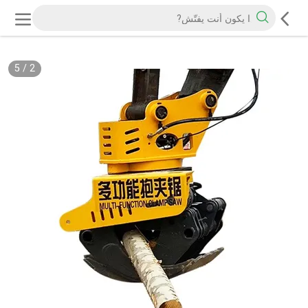
5
/
2