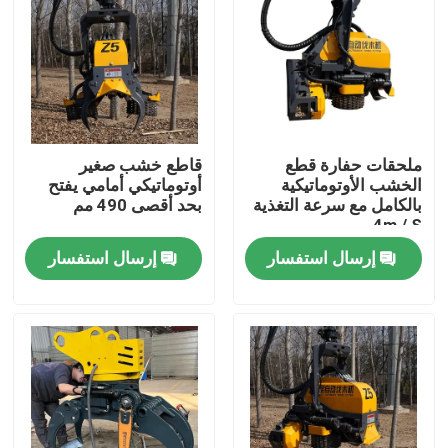
جولة في المعمل
ضبط الجودة
ملحقات حفارة قطع
قاطع خشب صغير
اتصل بنا
الخشب الأوتوماتيكية
أوتوماتيكي أمامي يفتح
بالكامل مع سرعة التغذية
بحد أقصى 490 مم
4m / S.
أخبار
إرسال استفسار
إرسال استفسار
طلب اقتباس
Hightop Mini Excavator
حفر هيدروليكي صغير