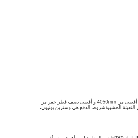
حفر Hightop HT60 6T ، حفرة صغيرة مكيفة ، هي حفرة 6T Cab موثوقة وقوية مع شهادة CE و EPA و ISO.لديه ارتفاع حفر أقصى من 4050mm و أقصى نصف قطر حفر من
ة/4.6 كم/ساعة.سعرها قابل للتفاوض وتفاصيل التعبئة الخشبيةشروط الدفع هي وسترين يونيون،