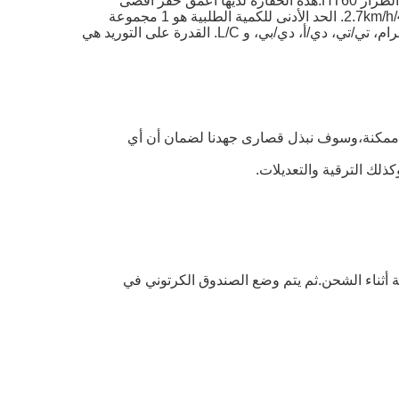
هي حفرة زحفية وزنها 6000 كجم مع حفرة صغيرة مكيفة و محرك EPA. يتم إنتاجها من قبل Hightop مع رقم الطراز HT60.هذه الحفارة لديها أعمق حفر أقصى
3820mm وأبعاد إجمالية من 5940mm*1880mm*2570mm. هو معتمد من قبل CE، EPA، و ISO وله سرعة مقياسية 2.7km/h/4.6km/h. الحد الأدنى للكمية الطلبية هو 1 مجموعة
والأسعار قابلة للتفاوض.إنها معبأة في صندوق خشبي ومدة التسليم هي 7-21 يوم عملشروط الدفع هي وسترين يونيون، موني جرام، تي/تي، دي/أ، دي/بي، و L/C. القدرة على التوريد هي
مة ممكنة،وسوف نبذل قصارى جهدنا لضمان أن أي
كذلك الترقية والتعديلات.
ة أثناء الشحن.ثم يتم وضع الصندوق الكرتوني في