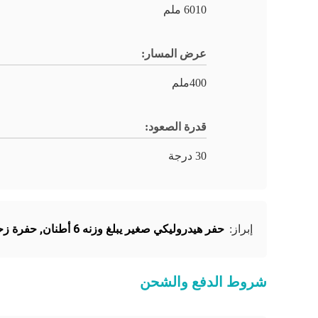
6010 ملم
عرض المسار:
400ملم
قدرة الصعود:
30 درجة
حفر هيدروليكي صغير يبلغ وزنه 6 أطنان
,
حفرة زحف
إبراز:
شروط الدفع والشحن