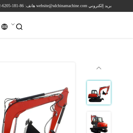
بريد إلكتروني website@sdchinamachine.com
هاتف: 86-181-6205-2962

