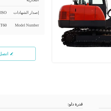
إصدار الشهادات
ISO
T60
Model Number
اتصل 
قدرة دلو: