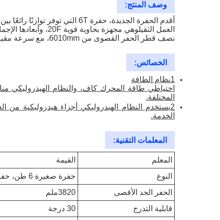
وصف المنتج:
نصف قطر الحفر القصوى من 6010mm، مع سرعة مقياسية 2.7km/h/4.6km/h. هذه الحفرة هي الخيار المثالي لأولئك الذين يبحثون عن آلة موثوقة وفعالة التي يمكن أن تفعل العمل.
الخصائص:
1نظام الطاقة
احتياطي طاقة المحرك كاف، والنظام الهيدروليكي مناس
المختلفة.
2يستخدم النظام الهيدروليكي أجزاء هيدروليكية من ا
الخدمة.
المعلمات التقنية:
المعلم
القيمة
النوع
حفرة صغيرة 6 طن، حفرة مبيعات ساخنة، حفرة الزحف
الحفر الحد الأقصى
3820ملم
قابلية التدرج
30 درجة