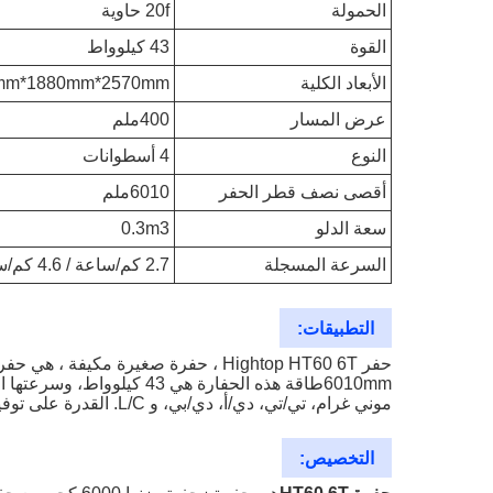
الحمولة
20f حاوية
القوة
43 كيلوواط
الأبعاد الكلية
mm*1880mm*2570mm
عرض المسار
400ملم
النوع
4 أسطوانات
أقصى نصف قطر الحفر
6010ملم
سعة الدلو
0.3m3
السرعة المسجلة
2.7 كم/ساعة / 4.6 كم/ساعة
التطبيقات:
موني غرام، تي/تي، دي/أ، دي/بي، و L/C. القدرة على توفير هذه الحفرة هي 50 مجموعة في الشهر.
التخصيص: