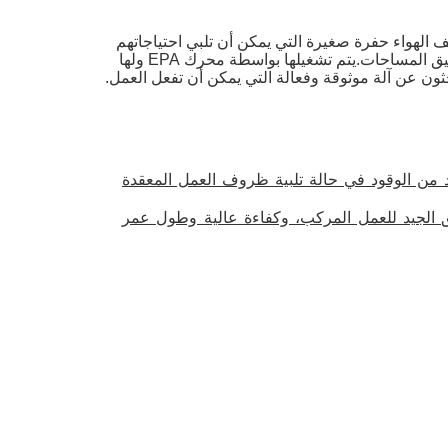
 الزحف هو خيار رائع لأي شخص يبحث عن مكيف الهواء حفرة صغيرة التي يمكن أن تلبي احتياجاتهم
العمل الثقيلوهي مجهزة بحاوية قوية 20F، وأبعادها الإجمالية هي 5940mm*1880mm*2570mm، مما يسمح لها بالاندماج في أضيق المساحات.يتم تشغيلها بواسطة محرك EPA ولها
د من الوقود في حالة تلبية ظروف العمل المعقدة
يق الجيد للعمل المركب، وكفاءة عالية وطول عمر