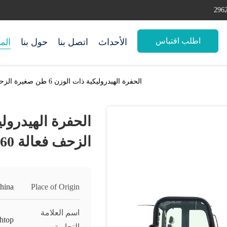
اطلب اقتباس
الأحداث
اتصل بنا
حول بنا
الم
الحفرة الهيدروليكية ذات الوزن 6 طن صغيرة الزحف فعالة HT60
الزحف فعالة HT60
hina
Place of Origin
اسم العلامة
htop
التجارية