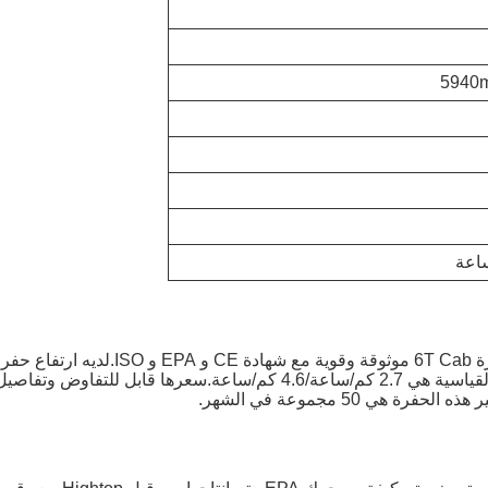
5940
6010mmطاقة هذه الحفارة هي 43 كيلوواط، وسرعتها القياسية هي 2.7 كم/ساع