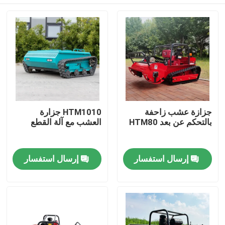
جزازة عشب زاحفة
HTM1010 جزارة
بالتحكم عن بعد HTM80
العشب مع آلة القطع
منزل
إرسال استفسار
إرسال استفسار
المنتجات
حول بنا