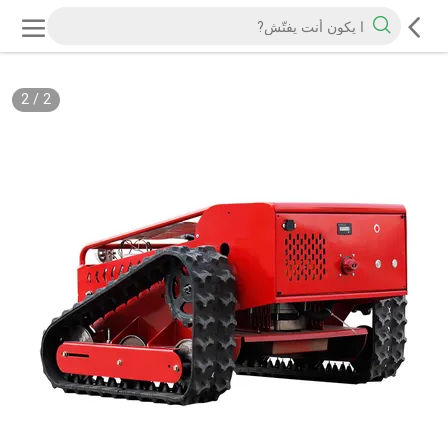
2
/
2