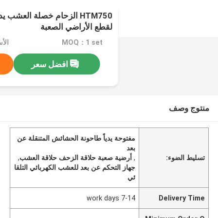
HTM750 الزحام خصلة العشب 
لقطع الأراضي الصعبة
MOQ：1 set
الأسعا
افضل سعر
منتوج وصف
مفتوحة يدياً طاحونة الحشائش المتنقلة عن
بعد
تسليط الضوء:
,
أرضية صعبة حلاقة الزحف حلاقة العشب
,
جهاز التحكم عن بعد للعشب الكهربائي التلقا
ئي
7-14 work days
Delivery Time