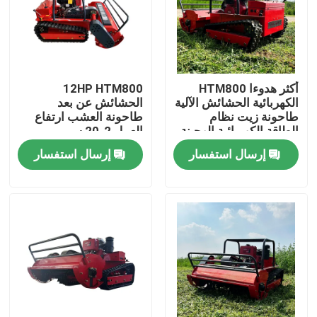
جولة في المعمل
ضبط الجودة
أكثر هدوءا HTM800
12HP HTM800
الكهربائية الحشائش الآلية
الحشائش عن بعد
طاحونة زيت نظام
طاحونة العشب ارتفاع
اتصل بنا
الطاقة الكهربائية الهجينة
العمل 2-20 سم
التكنولوجيا المتقدمة
إرسال استفسار
إرسال استفسار
أخبار
طلب اقتباس
Hightop Mini Excavator
حفر هيدروليكي صغير