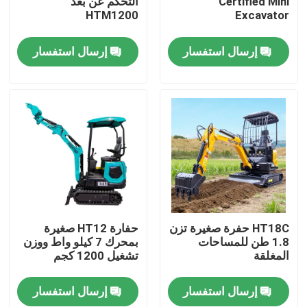
Certified Mini
التحكم عن بعد
HTM1200
Excavator
جولة في المعمل
إرسال استفسار
إرسال استفسار
ضبط الجودة
اتصل بنا
أخبار
طلب اقتباس
HT18C حفرة صغيرة تزن
حفارة HT12 صغيرة
1.8 طن للمساحات
بمحرك 7 كيلو واط ووزن
المغلقة
تشغيل 1200 كجم
Hightop Mini Excavator
إرسال استفسار
إرسال استفسار
حفر هيدروليكي صغير