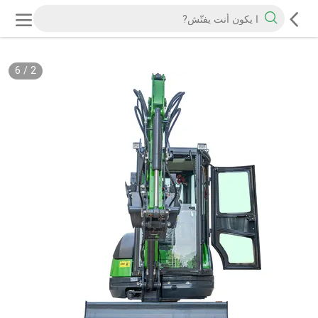
6
/
2