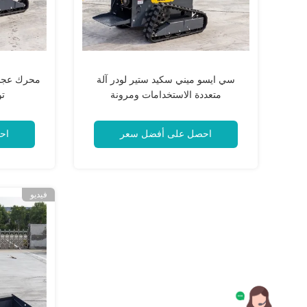
سي ايسو ميني سكيد ستير لودر آلة
متعددة الاستخدامات ومرونة
تو
احصل على أفضل سعر
اح
فيديو