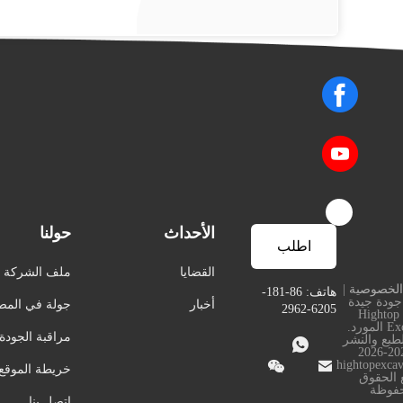
الأحداث
حولنا
اطلب
القضايا
ملف الشركة
الخصوصية
|
اقتباس
هاتف: 86-181-
جودة جيدة
أخبار
جولة في المص
6205-2962
Hightop
Excavator المورد.
مراقبة الجودة
طبع والنشر

© 2023-2026


hightopexca
خريطة الموقع
 الحقوق
فوظة
اتصل بنا