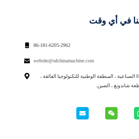
نا في أي وقت

86-181-6205-2962

website@sdchinamachine.com

حديقة Huoju الصناعية ، المنطقة الوطنية للتكنولوجيا الفائقة ،
طعة شاندونغ ، الصين.