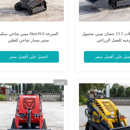
محرك عجلات 13.5 حصان ميني محمول
السرعة 0-6km/H ميني شاحن سكي
جيه للعمل الزراعي
ستير مسار شاحن للطين
صل على أفضل سعر
احصل على أفضل سعر
فيديو