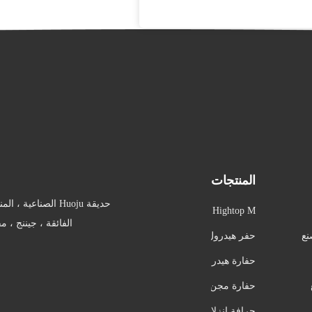
المنتجات
حديقة Huoju الصناعية
Hightop M
الفائقة ، جيننج ، 
ini Excavat
نع
حفر هيدرول
or
يكي صغير
حفارة هيدر
وليكية صغي
حفارة مجن
رة
زرة صغيرة
جرافة انزلا