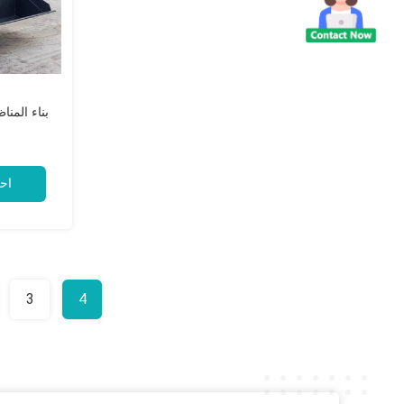
بناء المن
اح
3
4