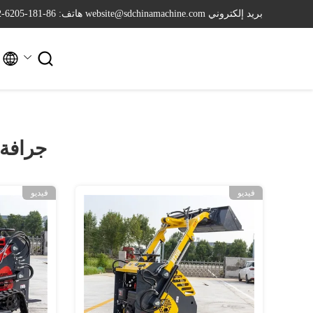
بريد إلكتروني website@sdchinamachine.com
هاتف: 86-181-6205-2962


جرافة 
فيديو
فيديو