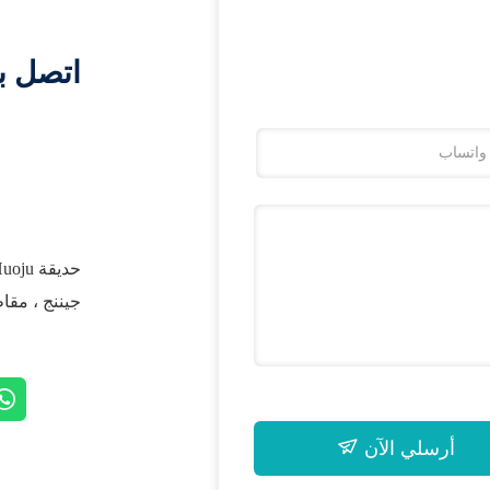
اتصل ب
جيننج ، مقا
أرسلي الآن