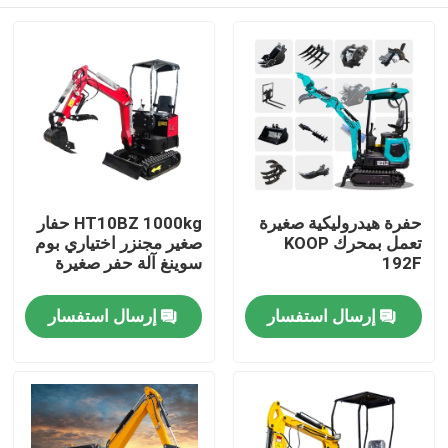
حفرة هيدروليكية صغيرة
HT10BZ 1000kg حفار
تعمل بمحرك KOOP
صغير مجنزر اختياري بوم
192F
سوينغ آلة حفر صغيرة
منزل
إرسال استفسار
إرسال استفسار
المنتجات
حول بنا