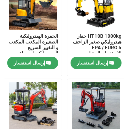
جولة في المعمل
ضبط الجودة
HT10B 1000kg حفار
الحفرة الهيدروليكية
هيدروليكي صغير الزاحف
الصغيرة المكعب المكعب
EPA / EURO 5
و التغيير السريع
اتصل بنا
الاستخدام المنزلي
الهيدروليكي لسهولة
التشغيل
إرسال استفسار
إرسال استفسار
أخبار
طلب اقتباس
Hightop Mini Excavator
حفر هيدروليكي صغير