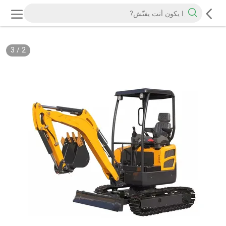
3
/
2