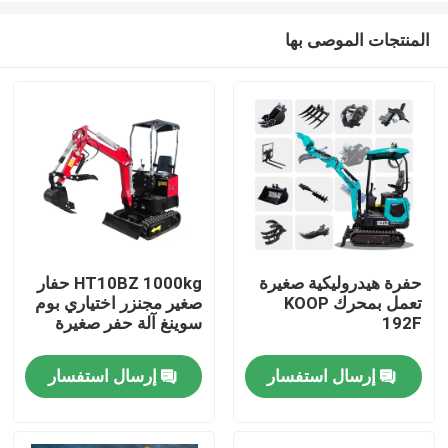
المنتجات الموصى بها
حفرة هيدروليكية صغيرة
HT10BZ 1000kg حفار
تعمل بمحرك KOOP
صغير مجنزر اختياري بوم
منزل
192F
سوينغ آلة حفر صغيرة
إرسال استفسار
إرسال استفسار
المنتجات
حول بنا