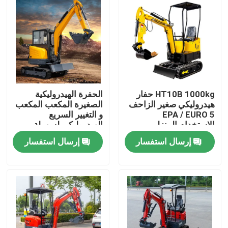
جولة في المعمل
ضبط الجودة
اتصل بنا
HT10B 1000kg حفار
الحفرة الهيدروليكية
هيدروليكي صغير الزاحف
الصغيرة المكعب المكعب
EPA / EURO 5
و التغيير السريع
الاستخدام المنزلي
الهيدروليكي لسهولة
أخبار
التشغيل
إرسال استفسار
إرسال استفسار
طلب اقتباس
Hightop Mini Excavator
حفر هيدروليكي صغير