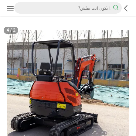
4
/
2