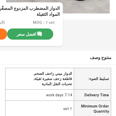
الدوار المضطرب المزدوج المصغّر
المواد الثقيلة
MOQ：1 set
الأسعا
افضل سعر
منتوج وصف
الدوار ميني زاحف الضخم
,
تسليط الضوء:
قاطعة زحف صغيرة ثقيلة
,
تحديات النقل المادية
7-14 work days
Delivery Time
Minimum Order
1 set
Quantity