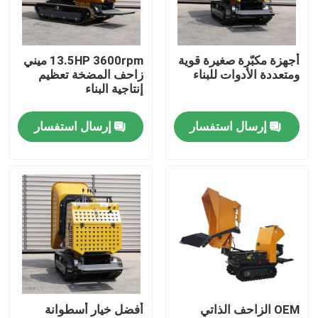
جولة في المعمل
أجهزة مكبّرة صغيرة قوية
13.5HP 3600rpm ميني
ومتعددة الأدوات للبناء
زاحف المضخة تعظيم
ضبط الجودة
إنتاجية البناء
إرسال استفسار
إرسال استفسار
اتصل بنا
أخبار
طلب اقتباس
Hightop Mini Excavator
OEM الزاحف الذاتي
أفضل خيار أسطوانة
حفر هيدروليكي صغير