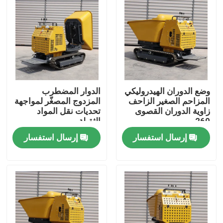
وضع الدوران الهيدروليكي
الدوار المضطرب
المزاحم الصغير الزاحف
المزدوج المصغّر لمواجهة
زاوية الدوران القصوى
تحديات نقل المواد
260
الثقيلة
إرسال استفسار
إرسال استفسار
منزل
المنتجات
حول بنا