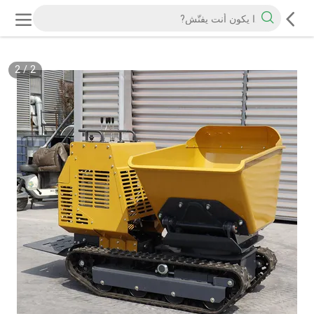
2
/
2