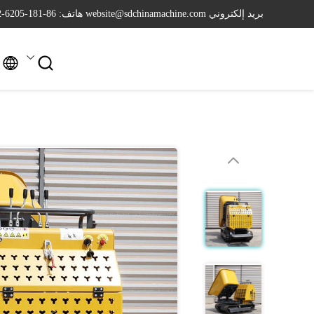
بريد إلكتروني website@sdchinamachine.com
هاتف: 86-181-6205-2962

