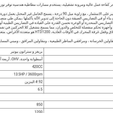
HTD1200 Rota من شركة HIGHTOP، والذي يوفر كفاءة عمل عالية ومرونة تشغيلية، يستخدم مسارات مطاطية هند
يوفر HTD1200 سهولة المناورة وانخفاض تكلفة الصيانة وعائد كبير على الاستثمار ، مع 
بناء أو في التضاريس الضيقة دون الحاجة إلى تدوير الآلة بأكملها ،يمكن طي م
التضاريس المنحدرة أو الوعرة تحسن القدرة على القيادة في التضاريس الطينية أو
ة، وأجهزة تحكم منفصلة للتخلص والدوران، مما يسمح بتشغيل كلا الحركتين في ن
تسمح بفتحها من أجل الصيانة أو قفلها من أجل زيادة السلا
بريغز و ستراتون بيونير
أسطوانة واحدة، OHV، أربعة أوقات، تبريد الهواء
420CC
13.5HP / 3600rpm
92 # البنزين
6.5
850
1200