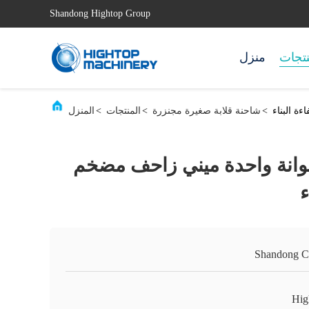
Shandong Hightop Group
نتجات
منزل
ة البناء
>
شاحنة قلابة صغيرة مجنزرة
>
المنتجات
>
المنزل
انة واحدة ميني زاحف مضخم
ء
Shandong C
Hig