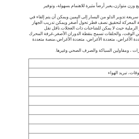
سية توفر توزيع وزن متوازن،يعبر أرضاً مثيرة للاهتمام بسهولة، وتوفير
زاوية ميل 90 درجة ، يسمح الحامل غير المحتل بعمل دورة سريعة.تدوير الدلو من اليسار إلى اليمين ويمكن أن يتم إلقاء في
نصة المعركة لتحقيق نصف قطر تحول أصغر ويمكن تدريب الجهاز
 الرملية حيث لا يمكن للشاحنات ذات العجلات.ناقل نقل
فس الوقت، والحلقات تسمح بنقطة الدوران الأصغر،غرفة المحرك
مة، إغلاق وقفل غرفة المحرك في الأوقات العادية، HTD1200 هو متعددة الأغراض، متعددة الأغراض، متعددة الأغراض، متعددة الأغراض،منصة متعددة