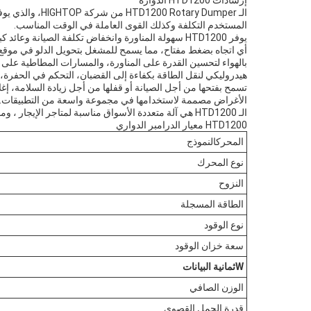
إرشادات HTD1200 الدوارة
الـ ry Dumper
المستخدم التكلفة وكذلك القوى العاملة في الوقت المناسب.
أي اتجاه بضغط مفتاح، مما يسمح للمشغل بتحويل الدلو في موقع 
بالهواء لتحسين القدرة على المناورة، والمسارات المطاطية على 
هيدروليكي لنقل الطاقة بكفاءة إلى القضبان، التحكم في الحفر
الأغراض مصممة لاستخدامها في مجموعة واسعة من التطبيقات.
الـ HTD1200 هي آلة متعددة الأسواق مناسبة لمتاجر الإيجار ، ومقاولين الخرسانة ، ومرافقي المناظر الطبيعية ، ومقاولين المرافق ، ومبني المسارات ، ومقاولين السباكة والصرف الصحي وغيرها.
HTD1200 معيار الدرامبر الدواري
المحرك
النموذج
نوع المحرك
النزوح
الطاقة المسجلة
نوع الوقود
سعة خزان الوقود
W
ثمانية
البيانات
الوزن الصافي
قدرة الحمل القصوى