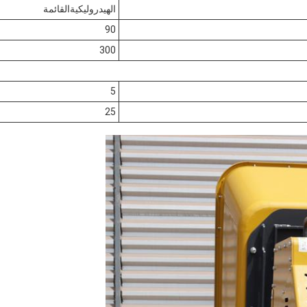
الهيدروليكية
القائمة
90
300
5
25